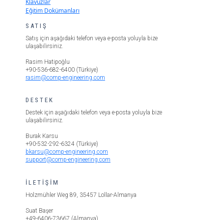
Klavuzlar
Eğitim Dokümanları
SATIŞ
Satış için aşağıdaki telefon veya e-posta yoluyla bize
ulaşabilirsiniz.
Rasim Hatipoğlu
+90-536-682-6400 (Türkiye)
rasim@comp-engineering.com
DESTEK
Destek için aşağıdaki telefon veya e-posta yoluyla bize
ulaşabilirsiniz.
Burak Karsu
+90-532-292-6324 (Türkiye)
bkarsu@comp-engineering.com
support@comp-engineering.com
İLETİŞİM
Holzmühler Weg 89, 35457 Lollar-Almanya
Suat Başer
+49-6406-73667 (Almanya)